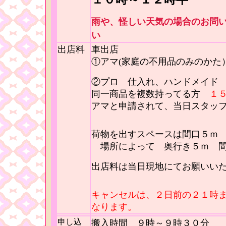
雨や、怪しい天気の場合のお問
い
出店料
車出店
①アマ(家庭の不用品のみのか
②プロ 仕入れ、ハンドメイド
同一商品を複数持ってる方
１
アマと申請されて、当日スタッ
荷物を出すスペースは間口５ｍ
場所によって 奥行き５ｍ 間
出店料は当日現地にてお願いい
キャンセルは、２日前の２１時
なります。
申し込
搬入時間 ９時～９時３０分