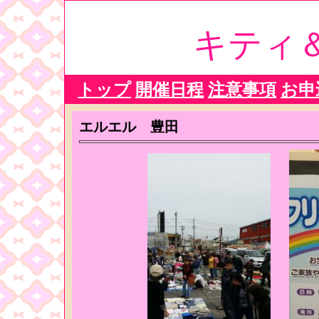
キティ
トップ
開催日程
注意事項
お申
エルエル 豊田