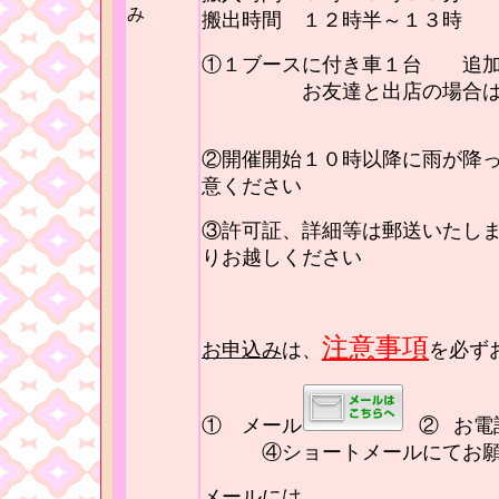
み
搬出時間 １２時半～１３時
①１ブースに付き車１台 追加
お友達と出店の場合は一台
②開催開始１０時以降に雨が降
意ください
③許可証、詳細等は郵送いたし
りお越しください
注意事項
お申込み
は、
を必ず
① メール
②
お
④ショートメールにてお願
メールには