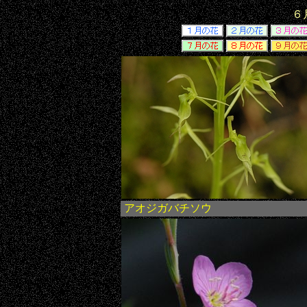
６
アオジガバチソウ