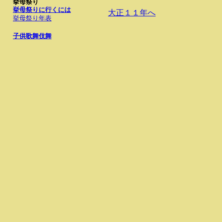
挙母祭り
挙母祭りに行くには
大正１１年へ
挙母祭り年表
子供歌舞伎舞