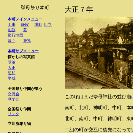
挙母祭り本町
大正７年
本町メイン
メニュー
山車
静寂
躍動
組立
彫刻
幕
巡行地図
昔々
祭礼
本町サブメニュー
懐かしの写真館
明治
大正
昭和
平成
全国祭り仲間が集う
交流会
この頃はまだ挙母神社の並び順
見学会
南町、北町、神明町、中町、本
全国祭り仲間
リンク
北町、南町、中町、神明町、東
立川流彫り物
二組の町が交互に後先になって